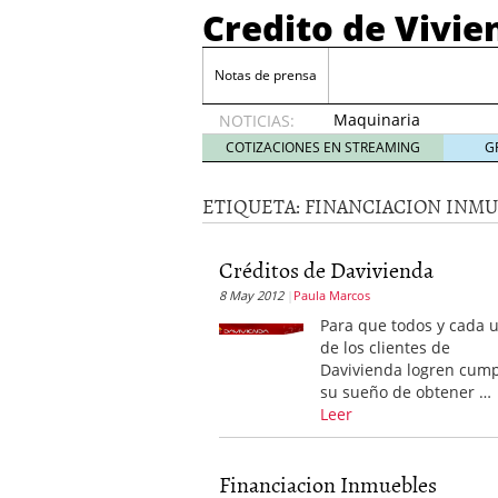
Credito de Vivie
Notas de prensa
Maquinaria
NOTICIAS:
para
COTIZACIONES EN STREAMING
G
Buffet:
La Clave
ETIQUETA:
FINANCIACION INMU
para un
Servicio
Eficiente
Créditos de Davivienda
y
8 May 2012
Paula Marcos
Profesional
23
Para que todos y cada 
diciembre,
de los clientes de
2024
Davivienda logren cump
Estudio de Arquitectura
su sueño de obtener …
Cómo Organizar una bo
Leer
¿Qué es la Terapia Cogn
La hipoteca puente bien
Financiacion Inmuebles