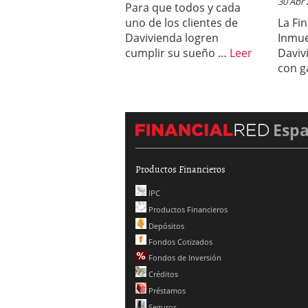
30 Abr
Para que todos y cada
uno de los clientes de
La Fi
Davivienda logren
Inmue
cumplir su sueño …
Leer
Daviv
con g
Esp
Productos Financieros
IPC
Productos Financieros
Depósitos
Fondos Cotizados
Fondos de Inversión
Créditos
Préstamos
Seguros