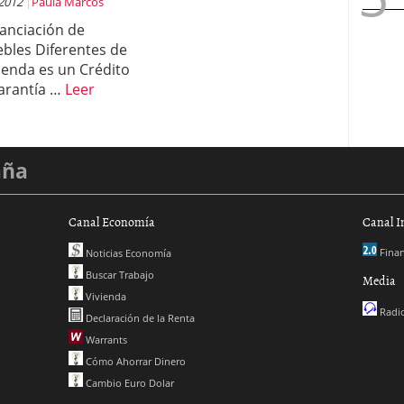
 2012
Paula Marcos
nanciación de
bles Diferentes de
ienda es un Crédito
arantía …
Leer
aña
Canal Economía
Canal I
Finan
Noticias Economía
Buscar Trabajo
Media
Vivienda
Radio
Declaración de la Renta
Warrants
Cómo Ahorrar Dinero
Cambio Euro Dolar