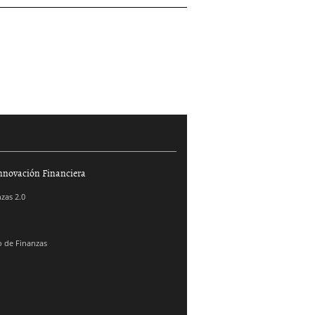
nnovación Financiera
zas 2.0
 de Finanzas