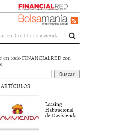
r en:
r en todo FINANCIALRED con
le
5 ARTÍCULOS
Leasing
Habitacional
de Davivienda