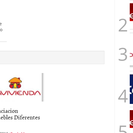
e
to
nciacion
ebles Diferentes