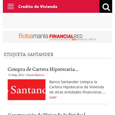
Toggle
Credito de Vivienda
navigation
ETIQUETA:
SANTANDER
Compra de Cartera Hipotecaria...
12 May 2012
Paula Marcos
Banco Santander compra la
Cartera Hipotecaria de Vivienda
de otras entidades financieras …
Leer
Construcción de Vivienda Individual...