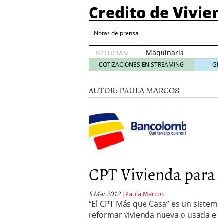
Credito de Vivie
Notas de prensa
Maquinaria
NOTICIAS:
para
COTIZACIONES EN STREAMING
G
Buffet:
La Clave
AUTOR:
PAULA MARCOS
para un
Servicio
Eficiente
y
Profesional
23
diciembre,
2024
CPT Vivienda para 
Estudio de Arquitectura
Cómo Organizar una bo
¿Qué es la Terapia Cogn
5 Mar 2012
Paula Marcos
La hipoteca puente bien
“El CPT Más que Casa” es un sistem
reformar vivienda nueva o usada e 