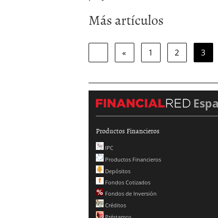
Más artículos
«
1
2
3
Esp
Productos Financieros
IPC
Productos Financieros
Depósitos
Fondos Cotizados
Fondos de Inversión
Créditos
Préstamos