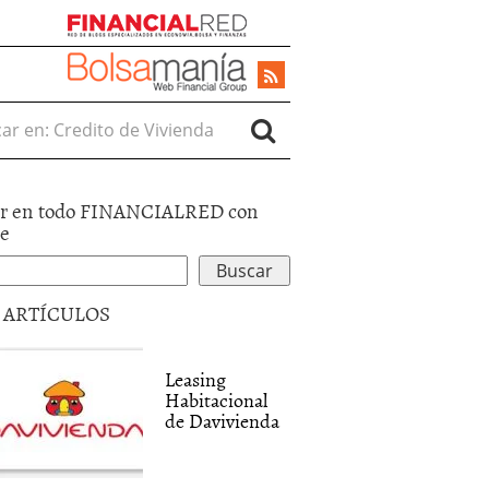
r en:
r en todo FINANCIALRED con
le
5 ARTÍCULOS
Leasing
Habitacional
de Davivienda