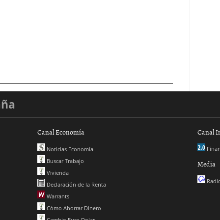
aña
Canal Economía
Canal I
Finan
Noticias Economía
Buscar Trabajo
Media
Vivienda
Radio
Declaración de la Renta
Warrants
Cómo Ahorrar Dinero
Cambio Euro Dolar