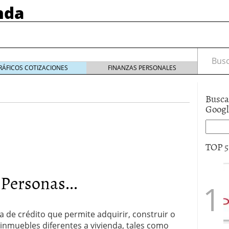
nda
Busca
RÁFICOS COTIZACIONES
FINANZAS PERSONALES
Busca
Goog
TOP 
Personas...
: Creando Espacios que Inspiran
8 noviembre, 2024
da con un Wedding Planner
itivo-Conductual?
6 noviembre, 2024
 explicada
31 octubre, 2024
a de crédito que permite adquirir, construir o
inmuebles diferentes a vivienda, tales como