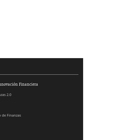
nnovación Financiera
zas 2.0
 de Finanzas