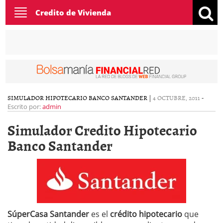
Toggle
Credito de Vivienda
navigation
SIMULADOR HIPOTECARIO BANCO SANTANDER
|
4 OCTUBRE, 2011
-
Escrito por:
admin
Simulador Credito Hipotecario
Banco Santander
SúperCasa Santander
es el
crédito hipotecario
que