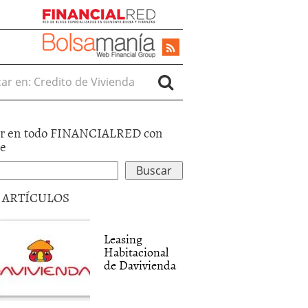
r en:
r en todo FINANCIALRED con
le
5 ARTÍCULOS
Leasing
Habitacional
de Davivienda