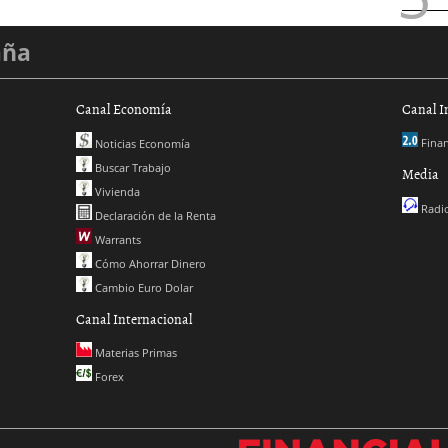
aña
Canal Economía
Canal I
Finan
Noticias Economía
Buscar Trabajo
Media
Vivienda
Radio
Declaración de la Renta
Warrants
Cómo Ahorrar Dinero
Cambio Euro Dolar
Canal Internacional
Materias Primas
Forex