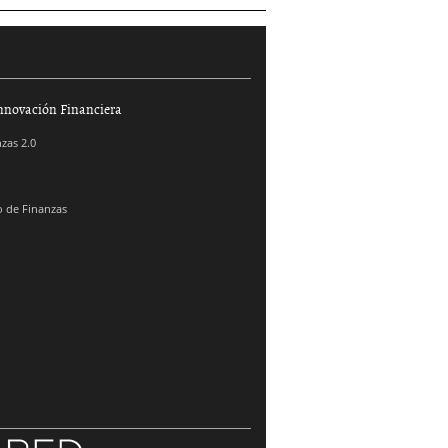
nnovación Financiera
zas 2.0
 de Finanzas