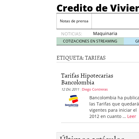
Credito de Vivie
Notas de prensa
Maquinaria
NOTICIAS:
para
COTIZACIONES EN STREAMING
G
Buffet:
La Clave
ETIQUETA:
TARIFAS
para un
Servicio
Eficiente
Tarifas Hipotecarias
y
Bancolombia
Profesional
23
12 Dic 2011
Diego Contreras
diciembre,
Bancolombia ha public
2024
las Tarifas que quedar
Estudio de Arquitectura
vigentes para iniciar el
Cómo Organizar una bo
2012 en cuanto …
Leer
¿Qué es la Terapia Cogn
La hipoteca puente bien