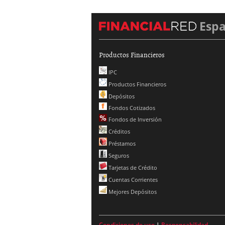
Esp
Productos Financieros
IPC
Productos Financieros
Depósitos
Fondos Cotizados
Fondos de Inversión
Créditos
Préstamos
Seguros
Tarjetas de Crédito
Cuentas Corrientes
Mejores Depósitos
Condiciones de uso
|
Responsabilidad