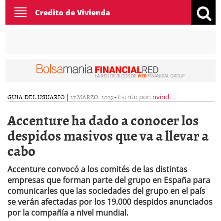
Toggle
Credito de Vivienda
navigation
GUIA DEL USUARIO
|
27 MARZO, 2023
-
Escrito por:
nvindi
Accenture ha dado a conocer los
despidos masivos que va a llevar a
cabo
Accenture convocó a los comités de las distintas
empresas que forman parte del grupo en España para
comunicarles que las sociedades del grupo en el país
se verán afectadas por los 19.000 despidos anunciados
por la compañía a nivel mundial.