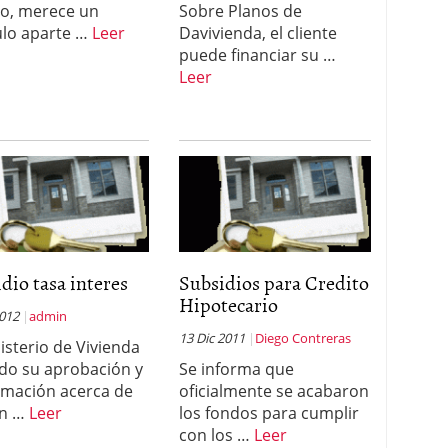
to, merece un
Sobre Planos de
ulo aparte …
Leer
Davivienda, el cliente
puede financiar su …
Leer
dio tasa interes
Subsidios para Credito
Hipotecario
2012
admin
13 Dic 2011
Diego Contreras
nisterio de Vivienda
do su aprobación y
Se informa que
rmación acerca de
oficialmente se acabaron
en …
Leer
los fondos para cumplir
con los …
Leer