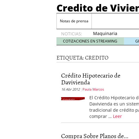
Credito de Vivie
Notas de prensa
Maquinaria
NOTICIAS:
para
COTIZACIONES EN STREAMING
G
Buffet:
La Clave
ETIQUETA:
CREDITO
para un
Servicio
Eficiente
Crédito Hipotecario de
y
Davivienda
Profesional
23
16 Abr 2012
Paula Marcos
diciembre,
El Crédito Hipotecario 
2024
Davivienda es un siste
Estudio de Arquitectura
tradicional de crédito p
Cómo Organizar una bo
comprar …
Leer
¿Qué es la Terapia Cogn
La hipoteca puente bien
Compra Sobre Planos de...