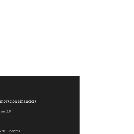
nnovación Financiera
zas 2.0
 de Finanzas