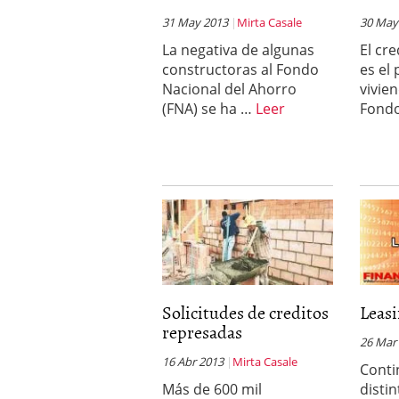
31 May 2013
Mirta Casale
30 May
La negativa de algunas
El cr
constructoras al Fondo
es el
Nacional del Ahorro
vivie
(FNA) se ha …
Leer
Fond
Solicitudes de creditos
Leasi
represadas
26 Mar
16 Abr 2013
Mirta Casale
Conti
Más de 600 mil
distin