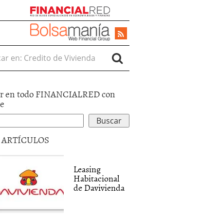
r en:
r en todo FINANCIALRED con
le
5 ARTÍCULOS
Leasing
Habitacional
de Davivienda