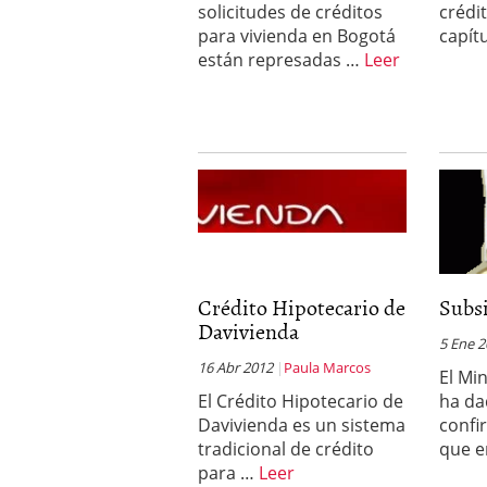
solicitudes de créditos
crédi
para vivienda en Bogotá
capít
están represadas …
Leer
Crédito Hipotecario de
Subsi
Davivienda
5 Ene 
16 Abr 2012
Paula Marcos
El Mi
El Crédito Hipotecario de
ha da
Davivienda es un sistema
confi
tradicional de crédito
que 
para …
Leer