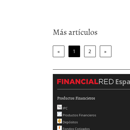
Más artículos
«
1
2
»
Esp
Productos Financieros
IPC
Productos Financieros
Depósitos
Fondos Cotizados